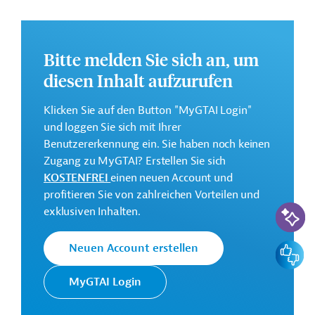
Die Durchführung des Projekts ist von Juni 2026 bis Juni
2031 geplant.
Bitte melden Sie sich an, um
Weitere Informationen zu dem Entwicklungsprojekt
finden Sie auf der
Webseite der Weltbankgruppe
diesen Inhalt aufzurufen
und im Originaldokument, das zum Download
bereitsteht.
Klicken Sie auf den Button "MyGTAI Login"
und loggen Sie sich mit Ihrer
GTAI informiert über die
W
eltbankgruppe
:
Benutzererkennung ein. Sie haben noch keinen
Schwerpunkte, Regularien und praktische Hinweise zur
Zugang zu MyGTAI? Erstellen Sie sich
Geschäftsanbahnung.
KOSTENFREI
einen neuen Account und
Gesamtkosten:
profitieren Sie von zahlreichen Vorteilen und
KI-Suc
160 Millionen US-Dollar
exklusiven Inhalten.
Geberbeitrag:
Feedbac
Neuen Account erstellen
155,5 Millionen US-Dollar (IDA, Zuschuss)
MyGTAI Login
Kontaktadressen