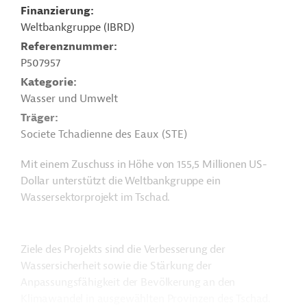
Finanzierung
Weltbankgruppe (IBRD)
Referenznummer
P507957
Kategorie
Wasser und Umwelt
Träger
Societe Tchadienne des Eaux (STE)
Mit einem Zuschuss in Höhe von 155,5 Millionen US-
Dollar unterstützt die Weltbankgruppe ein
Wassersektorprojekt im Tschad.
Ziele des Projekts sind die Verbesserung der
Wassersicherheit sowie die Stärkung der
Anpassungsfähigkeit der Bevölkerung an den
Klimawandel in ausgewählten Provinzen des Tschad.