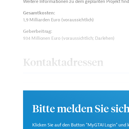
Weitere Informationen zu dem geplanten Projekt find
Gesamtkosten:
1,9 Milliarden Euro (voraussichtlich)
Geberbeitrag:
934 Millionen Euro (voraussichtlich; Darlehen)
Kontaktadressen
Die EIB vertritt die wir
Europäische
Mitgliedsländer und unt
Investitionsbank (EIB)
Bitte melden Sie sic
Investitionen in Drittsta
Dopravni Podnik
Klicken Sie auf den Button "MyGTAI Login" und l
Projektträger
h.l. m. Prahy a.s.