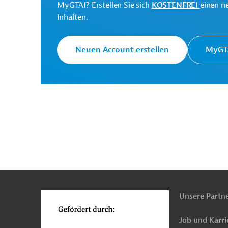
MyGTAI? Erstellen Sie sich
KOSTENFREI
einen n
Inhalten.
Tschechische Republik
Öffentlicher-Personen
Neuen Account erstellen
MyGTA
Tiefbau, Infrastrukturbau
Bau, übergreifend
Projekte
n
Funktionen
o
Unsere Partn
Job und Karri