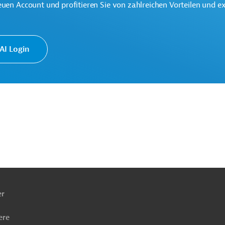
euen Account und profitieren Sie von zahlreichen Vorteilen und e
-Nahverkehr (ÖPNV)
Schienenfahrzeuge
I Login
Ausschreibungs- und Beschaffungswesen
ach
ben
er
ere