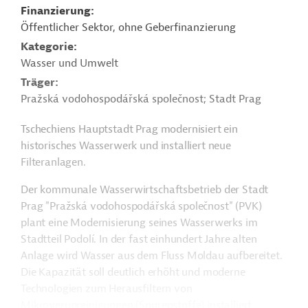
Finanzierung
Öffentlicher Sektor, ohne Geberfinanzierung
Kategorie
Wasser und Umwelt
Träger
Pražská vodohospodářská společnost; Stadt Prag
Tschechiens Hauptstadt Prag modernisiert ein
historisches Wasserwerk und installiert neue
Filteranlagen.
Der kommunale Wasserwirtschaftsbetrieb der Stadt
Prag "Pražská vodohospodářská společnost" (PVK)
plant eine Modernisierung seines Wasserwerks im
Stadtteil Podolí. In der fast einhundert Jahre alten
Anlage wird Wasser aus dem Fluss Moldau aufbereitet.
Die Kapazität soll deutlich erhöht und moderne
Technologien zum Herausfiltern von
Mikroverunreinigungen (Spurenstoffe)
installiert