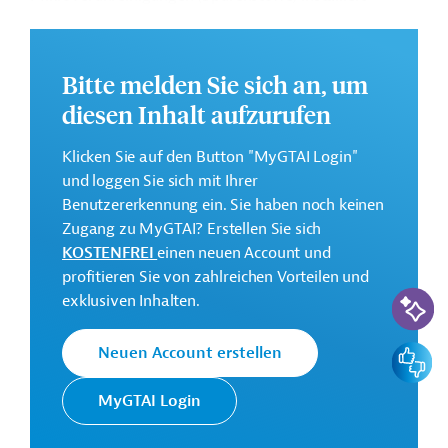
werden. Außerdem ist ein Tunnel für den
Wassertransport von Podolí zum Wasserturm Flora
geplant (Länge: 3,5 Kilometer, Tiefe: 20 bis 40 Meter).
Bitte melden Sie sich an, um
Danach wird das umgebaute Wasserwerk als
diesen Inhalt aufzurufen
Sicherheitsersatz für Extremsituationen und Unfälle an
den zwei anderen Standorten zur Wasseraufbereitung
Klicken Sie auf den Button "MyGTAI Login"
für Prag und die Region Mittelböhmen dienen. Die
und loggen Sie sich mit Ihrer
genaue Investitionshöhe wird in der
Benutzererkennung ein. Sie haben noch keinen
Umbaudokumentation festgelegt, die Mitte 2024 fertig
Zugang zu MyGTAI? Erstellen Sie sich
sein soll.
KOSTENFREI
einen neuen Account und
profitieren Sie von zahlreichen Vorteilen und
Vorläufige Gesamtkosten:
118 Millionen Euro
KI-Suc
exklusiven Inhalten.
Fertigstellung:
2030
Feedbac
Neuen Account erstellen
MyGTAI Login
Kontaktadressen