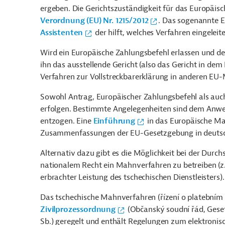
ergeben. Die Gerichtszuständigkeit für das Europäi
Verordnung (EU) Nr. 1215/2012
. Das sogenannte Eu
Assistenten
der hilft, welches Verfahren eingelei
Wird ein Europäische Zahlungsbefehl erlassen und de
ihn das ausstellende Gericht (also das Gericht in dem 
Verfahren zur Vollstreckbarerklärung in anderen EU-M
Sowohl Antrag, Europäischer Zahlungsbefehl als auc
erfolgen. Bestimmte Angelegenheiten sind dem Anwe
entzogen. Eine
Einführung
in das Europäische Ma
Zusammenfassungen der EU-Gesetzgebung in deutsc
Alternativ dazu gibt es die Möglichkeit bei der Du
nationalem Recht ein Mahnverfahren zu betreiben (
z
erbrachter Leistung des tschechischen Dienstleisters).
Das tschechische Mahnverfahren (řízení o platebním 
Zivilprozessordnung
(Občanský soudní řád, Geset
Sb.) geregelt und enthält Regelungen zum elektroni