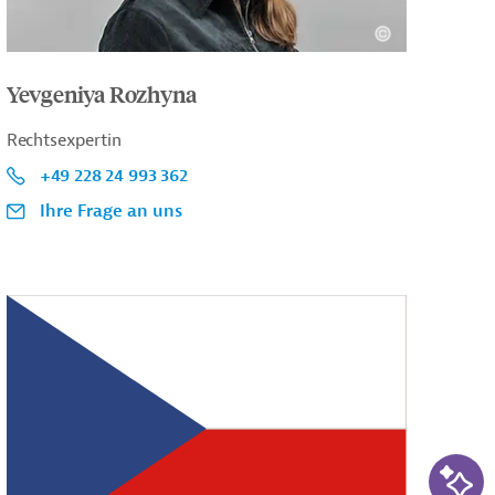
Yevgeniya Rozhyna
Rechtsexpertin
+49 228 24 993 362
Ihre Frage an uns
KI-Su