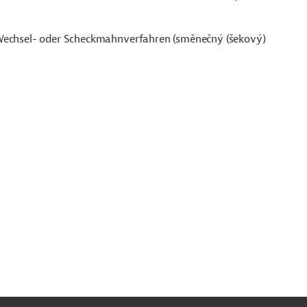
 Wechsel- oder Scheckmahnverfahren (směnečný (šekový)
ach
ben