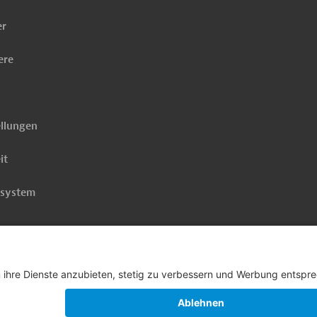
er
ere
ellungen
it
rsystem