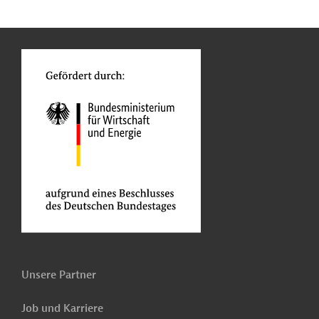
n
Kontakt
o
Unsere Partner
Job und Karriere