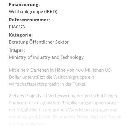
Finanzierung
Weltbankgruppe (IBRD)
Referenznummer
P180173
Kategorie
Beratung Öffentlicher Sektor
Träger
Ministry of Industry and Technology
Mit einem Darlehen in Höhe von 400 Millionen US-
Dollar unterstützt die Weltbankgruppe ein
Wirtschaftssektorprojekt in der Türkei.
Ziel des Projekts ist Verbesserung der wirtschaftlichen
Chancen für ausgewählte Bevölkerungsgruppen sowie
der Möglichkeit, zum grünen Wandel beizutragen und
davon zu profitieren. Besonderer Fokus liegt auf Frauen
und Jugendlichen.