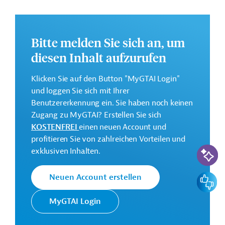
Die Durchführung des Projekts ist geplant von März
2024 bis Dezember 2031.
Weitere Informationen zu dem Entwicklungsprojekt
Bitte melden Sie sich an, um
finden Sie auf der
Webseite der Weltbankgruppe
diesen Inhalt aufzurufen
und im Originaldokument, das zum Download
bereitsteht.
Klicken Sie auf den Button "MyGTAI Login"
GTAI informiert über die
W
eltbankgruppe
:
und loggen Sie sich mit Ihrer
Schwerpunkte, Regularien und praktische Hinweise zur
Benutzererkennung ein. Sie haben noch keinen
Geschäftsanbahnung.
Zugang zu MyGTAI? Erstellen Sie sich
KOSTENFREI
einen neuen Account und
Gesamtkosten:
profitieren Sie von zahlreichen Vorteilen und
400 Millionen US-Dollar
KI-Suc
exklusiven Inhalten.
Geberbeitrag:
400 Millionen US-Dollar (IBRD, Darlehen)
Feedbac
Neuen Account erstellen
MyGTAI Login
Kontaktadressen