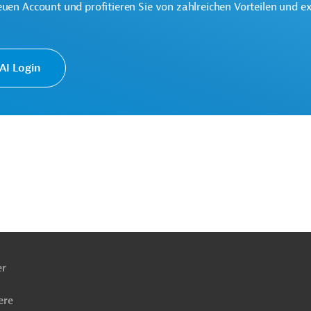
euen Account und profitieren Sie von zahlreichen Vorteilen und e
chhaltige wirtschaftliche Entwicklung der Region.
I Login
ach
ben
er
ere