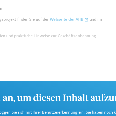
1.
sprojekt finden Sie auf der
Webseite der AIIB
und im
rien und praktische Hinweise zur Geschäftsanbahnung.
h an, um diesen Inhalt aufz
oggen Sie sich mit Ihrer Benutzererkennung ein. Sie haben noch 