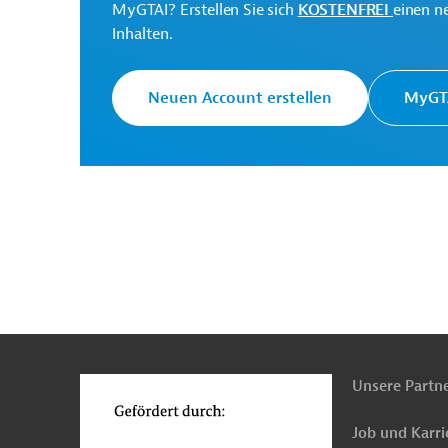
MyGTAI? Erstellen Sie sich
KOSTENFREI
einen n
Asiatische Infrastruktur-
Inhalten.
Investitionsbank (AIIB)
Ziel der AIIB ist die na
Neuen Account erstellen
MyGTA
General Directorate of
State Hydraulic Works
Projektträger
(DSI)
Ministry of Agriculture
Projektträger
and Forestry
n
Funktionen
o
Originaldokument:
Unsere Partn
Download
Job und Karri