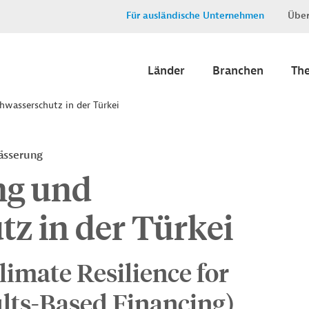
Für ausländische Unternehmen
Über
Länder
Branchen
Th
wasserschutz in der Türkei
ässerung
ng und
z in der Türkei
limate Resilience for
lts-Based Financing)