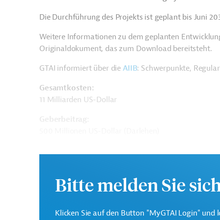
Die Durchführung des Projekts ist geplant bis Juni 203
Weitere Informationen zu dem geplanten Entwicklung
Originaldokument, das zum Download bereitsteht.
GTAI informiert über die
AIIB
: Schwerpunkte, Regula
Gesamtkosten:
11 Milliarden US-Dollar
Geberbeitrag:
500 Millionen US-Dollar (Darlehen)
Kontaktadressen
Bitte melden Sie sic
Klicken Sie auf den Button "MyGTAI Login" und l