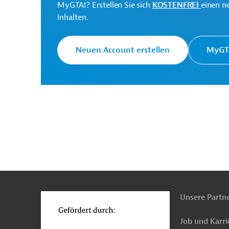
MyGTAI? Erstellen Sie sich
KOSTENFREI
einen n
Krieg in der Ukraine
Projekte
Inhalten.
Neuen Account erstellen
MyGTA
n
Funktionen
o
Unsere Partn
Job und Karri