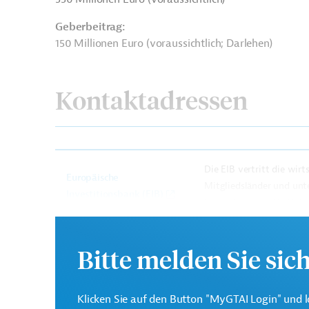
Geberbeitrag:
150 Millionen Euro (voraussichtlich; Darlehen)
Kontaktadressen
Die EIB vertritt die wir
Europäische
Mitgliedsländer und unt
Investitionsbank (EIB)
Investitionen in Drittsta
Office des Céréales
Projektträger
Bitte melden Sie sic
Klicken Sie auf den Button "MyGTAI Login" und l
Tunesien
Agroindustrie
Nahrungsmittel, Ge