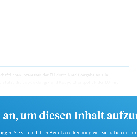
tschaftlichen Interessen der EU durch Kreditvergabe an alle
erstützt die Entwicklungs- und Kooperationspolitik der EU mit
aten.
h an, um diesen Inhalt aufz
oggen Sie sich mit Ihrer Benutzererkennung ein. Sie haben noch 
tränke
Hochbau
Finanzierung