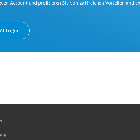
euen Account und profitieren Sie von zahlreichen Vorteilen und e
I Login
ach
ben
er
ere