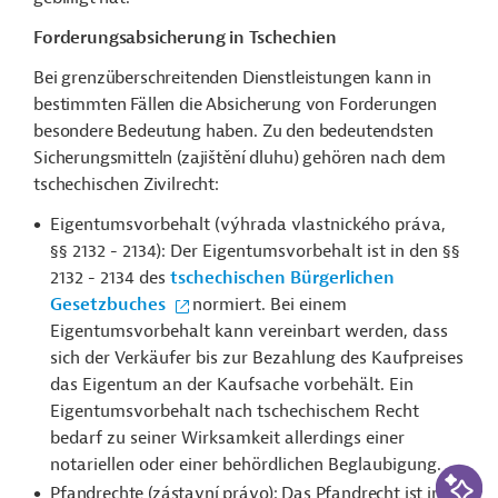
Forderungsabsicherung in Tschechien
Bei grenzüberschreitenden Dienstleistungen kann in
bestimmten Fällen die Absicherung von Forderungen
besondere Bedeutung haben. Zu den bedeutendsten
Sicherungsmitteln (z
ajištění dluhu) gehören nach dem
tschechischen Zivilrecht:
Eigentumsvorbehalt (
výhrada vlastnického práva,
§§ 2132 - 2134): Der Eigentumsvorbehalt ist in den §§
2132 - 2134 des
tschechischen Bürgerlichen
Gesetzbuches
normiert. Bei einem
Eigentumsvorbehalt kann vereinbart werden, dass
sich der Verkäufer bis zur Bezahlung des Kaufpreises
das Eigentum an der Kaufsache vorbehält. Ein
Eigentumsvorbehalt nach tschechischem Recht
bedarf zu seiner Wirksamkeit allerdings einer
notariellen oder einer behördlichen Beglaubigung.
KI-Suc
Pfandrechte (z
ástavní právo): Das Pfandrecht ist in