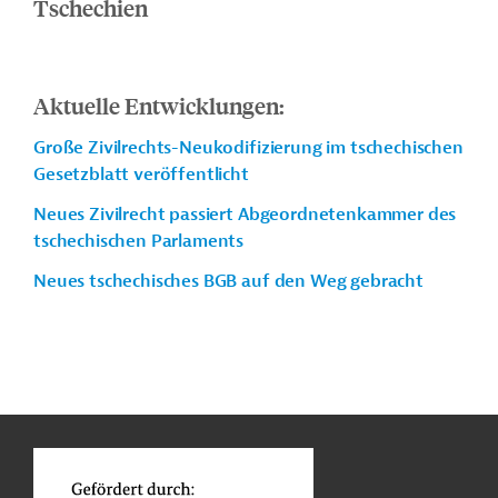
Tschechien
Aktuelle Entwicklungen:
Große Zivilrechts-Neukodifizierung im tschechischen
Gesetzblatt veröffentlicht
Neues Zivilrecht passiert Abgeordnetenkammer des
tschechischen Parlaments
Neues tschechisches BGB auf den Weg gebracht
n
Kontakt
...
o