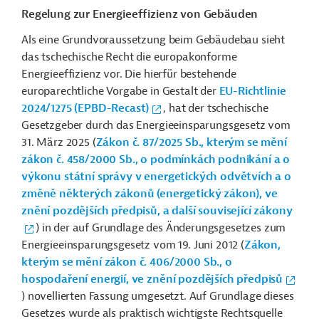
Regelung zur Energieeffizienz von Gebäuden
Als eine Grundvoraussetzung beim Gebäudebau sieht
das tschechische Recht die europakonforme
Energieeffizienz vor. Die hierfür bestehende
europarechtliche Vorgabe in Gestalt der
EU-Richtlinie
2024/1275 (EPBD-Recast)
, hat der tschechische
Gesetzgeber durch das Energieeinsparungsgesetz vom
31. März 2025 (
Zákon č. 87/2025 Sb., kterým se mění
zákon č. 458/2000 Sb., o podmínkách podnikání a o
výkonu státní správy v energetických odvětvích a o
změně některých zákonů (energetický zákon), ve
znění pozdějších předpisů, a další související zákony
) in der auf Grundlage des Änderungsgesetzes zum
Energieeinsparungsgesetz vom 19. Juni 2012 (
Zákon,
kterým se mění zákon č. 406/2000 Sb., o
hospodaření energií, ve znění pozdějších předpisů
) novellierten Fassung umgesetzt. Auf Grundlage dieses
Gesetzes wurde als praktisch wichtigste Rechtsquelle