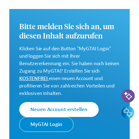
entsprechenden institutionellen Rahmenbedingungen
geschaffen, die Bewirtschaftung der natürlichen
Ressourcen verbessert, die Energiewende gefördert und
Bitte melden Sie sich an, um
der Emissionshandel eingeführt werden.
diesen Inhalt aufzurufen
Weitere Informationen zu dem Entwicklungsprojekt
finden Sie auf der
Webseite der ADB
und im
Klicken Sie auf den Button "MyGTAI Login"
Originaldokument, das zum Download bereitsteht.
und loggen Sie sich mit Ihrer
Benutzererkennung ein. Sie haben noch keinen
GTAI informiert über die
ADB
: Schwerpunkte,
Zugang zu MyGTAI? Erstellen Sie sich
Regularien und praktische Hinweise zur
KOSTENFREI
einen neuen Account und
Geschäftsanbahnung.
profitieren Sie von zahlreichen Vorteilen und
KI-Suc
Gesamtkosten:
exklusiven Inhalten.
1,1 Millionen US-Dollar
Feedbac
Neuen Account erstellen
Geberbeitrag:
1,1 Millionen US-Dollar (Zuschuss)
MyGTAI Login
Kontaktadressen