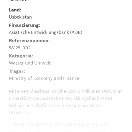
Land
Usbekistan
Finanzierung
Asiatische Entwicklungsbank (ADB)
Referenznummer
58125-002
Kategorie
Wasser und Umwelt
Träger
Ministry of Economy and Finance
Mit einem Zuschuss in Höhe von 1,1 Millionen US-Dollar
unterstützt die Asiatische Entwicklungsbank (ADB)
technische Hilfe für ein Klimaschutzprojekt in
Usbekistan.
Ziele des Projekts sind die Anpassung an und die
Bekämpfung des Klimawandels. Dazu sollen die