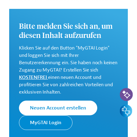
Gemeinden in ausgewählten Mahallas vorgesehen.
Die Durchführung des Projekts ist bis Dezember 2031
geplant.
Bitte melden Sie sich an, um
Weitere Informationen zu dem Entwicklungsprojekt
diesen Inhalt aufzurufen
finden Sie auf der
Webseite der Weltbankgruppe
und im Originaldokument, das zum Download
Klicken Sie auf den Button "MyGTAI Login"
bereitsteht.
und loggen Sie sich mit Ihrer
GTAI informiert über die
W
eltbankgruppe
:
Benutzererkennung ein. Sie haben noch keinen
Schwerpunkte, Regularien und praktische Hinweise zur
Zugang zu MyGTAI? Erstellen Sie sich
Geschäftsanbahnung.
KOSTENFREI
einen neuen Account und
profitieren Sie von zahlreichen Vorteilen und
Gesamtkosten:
KI-Suc
exklusiven Inhalten.
340 Millionen US-Dollar
Geberbeitrag:
Feedbac
Neuen Account erstellen
150 Millionen US-Dollar (IDA, Kredit)
MyGTAI Login
Kontaktadressen