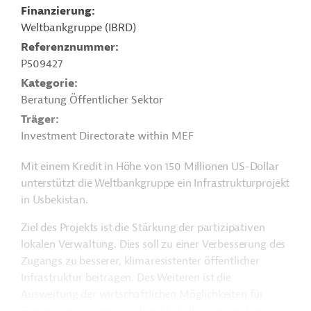
Finanzierung
Weltbankgruppe (IBRD)
Referenznummer
P509427
Kategorie
Beratung Öffentlicher Sektor
Träger
Investment Directorate within MEF
Mit einem Kredit in Höhe von 150 Millionen US-Dollar
unterstützt die Weltbankgruppe ein Infrastrukturprojekt
in Usbekistan.
Ziel des Projekts ist die Stärkung der partizipativen
lokalen Verwaltung. Dies soll zu einer Verbesserung des
Zugangs zu besserer, klimaresistenter öffentlicher
Infrastruktur beitragen. Des Weiteren ist die
Ausweitung der wirtschaftlichen Möglichkeiten für