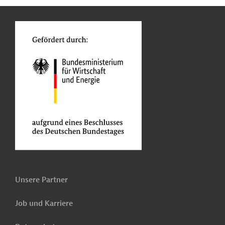
n
o
Unsere Partner
Job und Karriere