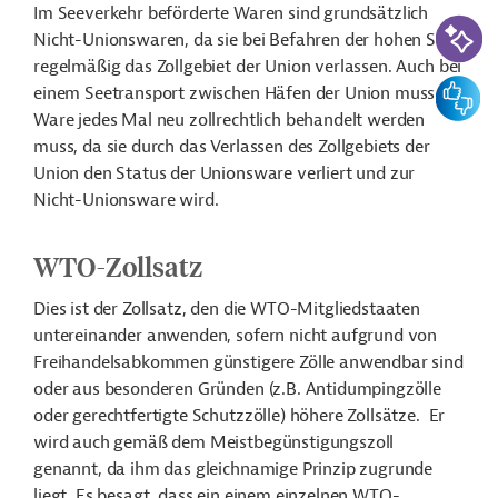
Im Seeverkehr beförderte Waren sind grundsätzlich
KI-Suc
Nicht-Unionswaren, da sie bei Befahren der hohen See
regelmäßig das Zollgebiet der Union verlassen. Auch bei
Feedbac
einem Seetransport zwischen Häfen der Union muss die
Ware jedes Mal neu zollrechtlich behandelt werden
muss, da sie durch das Verlassen des Zollgebiets der
Union den Status der Unionsware verliert und zur
Nicht-Unionsware wird.
WTO-Zollsatz
Dies ist der Zollsatz, den die WTO-Mitgliedstaaten
untereinander anwenden, sofern nicht aufgrund von
Freihandelsabkommen günstigere Zölle anwendbar sind
oder aus besonderen Gründen (z.B. Antidumpingzölle
oder gerechtfertigte Schutzzölle) höhere Zollsätze.
Er
wird auch gemäß dem Meistbegünstigungszoll
genannt, da ihm das gleichnamige Prinzip zugrunde
liegt. Es besagt, dass ein einem einzelnen WTO-