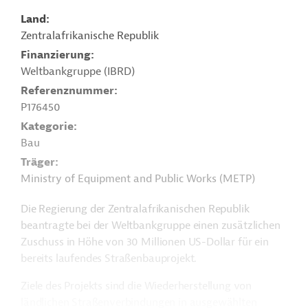
Land
Zentralafrikanische Republik
Finanzierung
Weltbankgruppe (IBRD)
Referenznummer
P176450
Kategorie
Bau
Träger
Ministry of Equipment and Public Works (METP)
Die Regierung der Zentralafrikanischen Republik
beantragte bei der Weltbankgruppe einen zusätzlichen
Zuschuss in Höhe von 30 Millionen US-Dollar für ein
bereits laufendes Straßenbauprojekt.
Ziele des Projekts sind die Wiederherstellung von
ländlichen Straßenverbindungen in ausgewählten