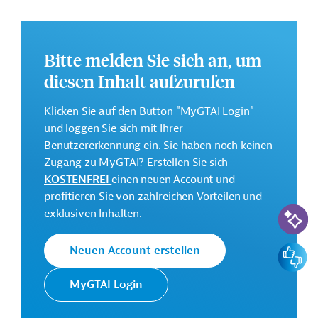
Gebieten, die Verbesserung der Klimaresistenz und
Sicherheit des Straßenkorridors von Bangui bis zur
kamerunischen Grenze sowie ein verbessertes und
Bitte melden Sie sich an, um
resilientes Straßenverkehrsmanagement.
diesen Inhalt aufzurufen
Weitere Informationen zu dem Entwicklungsprojekt
finden Sie auf der
Webseite der Weltbankgruppe
Klicken Sie auf den Button "MyGTAI Login"
und im Originaldokument, das zum Download
und loggen Sie sich mit Ihrer
bereitsteht.
Benutzererkennung ein. Sie haben noch keinen
Zugang zu MyGTAI? Erstellen Sie sich
GTAI informiert über die
W
eltbankgruppe
:
KOSTENFREI
einen neuen Account und
Schwerpunkte, Regularien und praktische Hinweise zur
profitieren Sie von zahlreichen Vorteilen und
Geschäftsanbahnung.
KI-Suc
exklusiven Inhalten.
Gesamtkosten:
30 Millionen US-Dollar
Feedbac
Neuen Account erstellen
Geberbeitrag:
30 Millionen US-Dollar (IDA, Zuschuss; beantragt)
MyGTAI Login