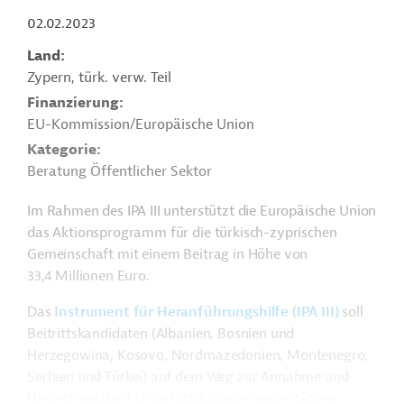
02.02.2023
Land
Zypern, türk. verw. Teil
Finanzierung
EU-Kommission/Europäische Union
Kategorie
Beratung Öffentlicher Sektor
Im Rahmen des IPA III unterstützt die Europäische Union
das Aktionsprogramm für die türkisch-zyprischen
Gemeinschaft mit einem Beitrag in Höhe von
33,4 Millionen Euro.
Das
Instrument für Heranführungshilfe (IPA III)
soll
Beitrittskandidaten (Albanien, Bosnien und
Herzegowina, Kosovo, Nordmazedonien, Montenegro,
Serbien und Türkei) auf dem Weg zur Annahme und
Umsetzung der EU-Beitrittskriterien unterstützen.