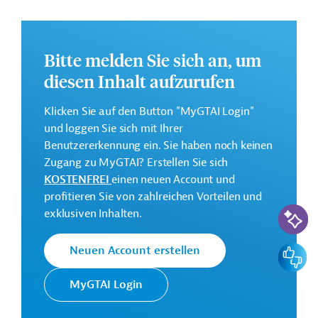
Ziel des Programms ist die Förderung der
Wiedervereinigung Zyperns durch die wirtschaftliche
Entwicklung der türkisch-zyprischen Gemeinschaft. Der
Bitte melden Sie sich an, um
Schwerpunkt liegt u.a. auf der wirtschaftlichen
diesen Inhalt aufzurufen
Integration der Insel und der Verbesserung der Kontakte
zwischen den beiden Gemeinschaften sowie mit der EU.
Klicken Sie auf den Button "MyGTAI Login"
und loggen Sie sich mit Ihrer
Weitere Informationen zu dem
Benutzererkennung ein. Sie haben noch keinen
Aktionsprogramm finden Sie in den
Zugang zu MyGTAI? Erstellen Sie sich
Originaldokumenten, die zum Download bereitstehen.
KOSTENFREI
einen neuen Account und
Bei Fragen wenden Sie sich bitte an das Brüsseler Büro
profitieren Sie von zahlreichen Vorteilen und
KI-Suc
von Germany Trade & Invest unter bruessel@gtai.de
exklusiven Inhalten.
Gesamtkosten:
Feedbac
Neuen Account erstellen
33,4 Millionen Euro
Geberbeitrag:
MyGTAI Login
33,4 Millionen Euro