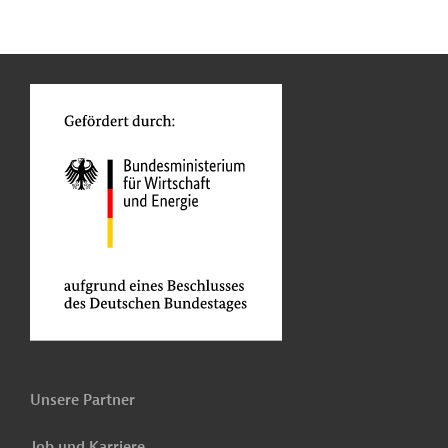
n
Kontakt
...
o
Unsere Partner
Job und Karriere