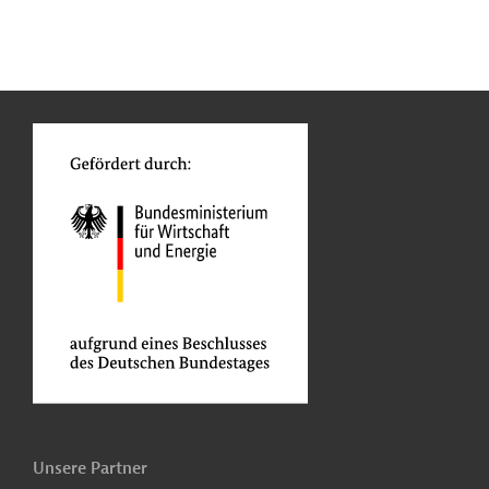
n
Kontakt
...
o
Unsere Partner