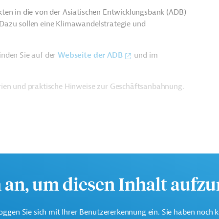
ten in die von der Asiatischen Entwicklungsbank (ADB)
Dazu sollen eine Klimawandelstrategie und
inden Sie auf der
Webseite der ADB
und im
rien und praktische Hinweise zur Geschäftsanbahnung.
h an, um diesen Inhalt aufz
oggen Sie sich mit Ihrer Benutzererkennung ein. Sie haben noch 
e multilaterale Finanzierungsinstitution für Projekte in der