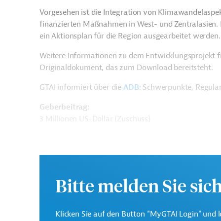
Vorgesehen ist die Integration von Klimawandelaspek
finanzierten Maßnahmen in West- und Zentralasien. 
ein Aktionsplan für die Region ausgearbeitet werden.
Weitere Informationen zu dem Entwicklungsprojekt f
Originaldokument, das zum Download bereitsteht.
GTAI informiert über die
ADB
: Schwerpunkte, Regula
Geberbeitrag:
3 Millionen US-Dollar (Zuschuss)
Kontaktadresse
Bitte melden Sie sic
Asiatische
Klicken Sie auf den Button "MyGTAI Login" und l
Die ADB ist die wichtigst
Entwicklungsbank (ADB)