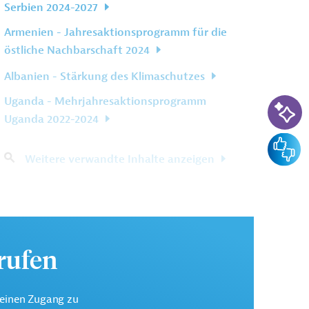
Serbien 2024-2027
Armenien - Jahresaktionsprogramm für die
östliche Nachbarschaft 2024
Albanien - Stärkung des Klimaschutzes
KI-Su
Uganda - Mehrjahresaktionsprogramm
Uganda 2022-2024
Feedba
Weitere verwandte Inhalte anzeigen
urufen
keinen Zugang zu