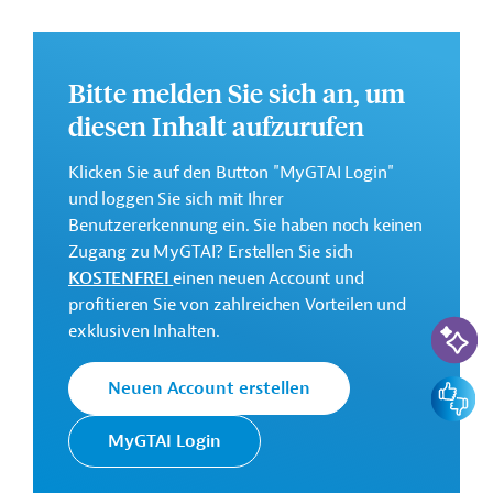
Einfuhrverbote und
Beschränkungen
Bitte melden Sie sich an, um
Standards und Normen
diesen Inhalt aufzurufen
Klicken Sie auf den Button "MyGTAI Login"
Weitere
und loggen Sie sich mit Ihrer
Benutzererkennung ein. Sie haben noch keinen
Marktzugangsvoraussetzungen
Zugang zu MyGTAI? Erstellen Sie sich
KOSTENFREI
einen neuen Account und
Gesundheitspolizeiliche
profitieren Sie von zahlreichen Vorteilen und
KI-Suc
exklusiven Inhalten.
Anforderungen
Feedbac
Neuen Account erstellen
Ausfuhr aus der EU
MyGTAI Login