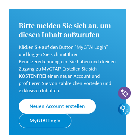
natürlichen Ressourcen beitragen. Des Weiteren ist die
Verbesserung des Klimaschutzes durch den Ausbau von
erneuerbaren Energien und die Erhöhung der
Bitte melden Sie sich an, um
Energieeffizienz vorgesehen.
diesen Inhalt aufzurufen
Das Entwicklungsprojekt ist auf eine Dauer von 72
Monaten ausgelegt.
Klicken Sie auf den Button "MyGTAI Login"
und loggen Sie sich mit Ihrer
Geberbeitrag:
Benutzererkennung ein. Sie haben noch keinen
40 Millionen Euro (Zuschuss)
Zugang zu MyGTAI? Erstellen Sie sich
KOSTENFREI
einen neuen Account und
Kontaktadressen
profitieren Sie von zahlreichen Vorteilen und
KI-Suc
exklusiven Inhalten.
Feedbac
Neuen Account erstellen
Die KfW Entwicklungsbank
setzt die Finanzielle
MyGTAI Login
Zusammenarbeit (FZ)
Deutschlands im Auftrag der