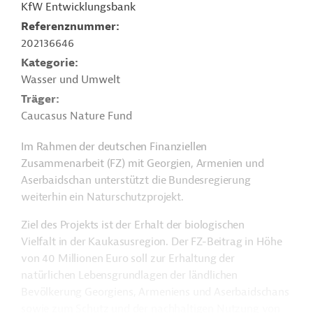
KfW Entwicklungsbank
Referenznummer
202136646
Kategorie
Wasser und Umwelt
Träger
Caucasus Nature Fund
Im Rahmen der deutschen Finanziellen
Zusammenarbeit (FZ) mit Georgien, Armenien und
Aserbaidschan unterstützt die Bundesregierung
weiterhin ein Naturschutzprojekt.
Ziel des Projekts ist der Erhalt der biologischen
Vielfalt in der Kaukasusregion. Der FZ-Beitrag in Höhe
von 40 Millionen Euro soll zur Erhaltung der
natürlichen Lebensgrundlagen der ländlichen
Bevölkerung Georgiens, Armeniens und Aserbaidschans
sowie zum Schutz und der nachhaltigen Nutzung von