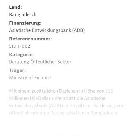
Land
Bangladesch
Finanzierung
Asiatische Entwicklungsbank (ADB)
Referenznummer
51311-002
Kategorie
Beratung Öffentlicher Sektor
Träger
Ministry of Finance
Mit einem zusätzlichen Darlehen in Höhe von 100
Millionen US-Dollar unterstützt die Asiatische
Entwicklungsbank (ADB) ein Projekt zur Förderung von
öffentlich-privaten Partnerschaften in Bangladesch.