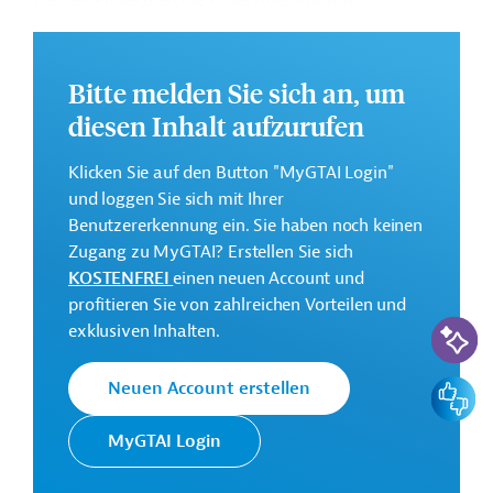
Ziel des Projekts ist die Unterstützung von
Infrastrukturinvestitionen mittels der Förderung von
Öffentlich-Privaten-Partnerschaften.
Bitte melden Sie sich an, um
Weitere Informationen zu dem Entwicklungsprojekt
finden Sie auf der
Webseite der ADB
.
diesen Inhalt aufzurufen
GTAI informiert über die
ADB
: Schwerpunkte,
Klicken Sie auf den Button "MyGTAI Login"
Regularien und praktische Hinweise zur
und loggen Sie sich mit Ihrer
Geschäftsanbahnung.
Benutzererkennung ein. Sie haben noch keinen
Gesamtkosten:
Zugang zu MyGTAI? Erstellen Sie sich
100 Millionen US-Dollar
KOSTENFREI
einen neuen Account und
profitieren Sie von zahlreichen Vorteilen und
Geberbeitrag:
KI-Suc
exklusiven Inhalten.
100 Millionen US-Dollar (Darlehen)
Feedbac
Neuen Account erstellen
Kontaktadressen
MyGTAI Login