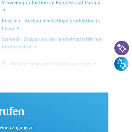
Schweineproduktion im Bundesstaat Paraná
Brasilien - Ausbau der Geflügelproduktion in
Ceará
Senegal - Steigerung der landwirtschaftlichen
KI-Su
Produktivität
Feedba
Weitere verwandte Inhalte anzeigen
urufen
keinen Zugang zu