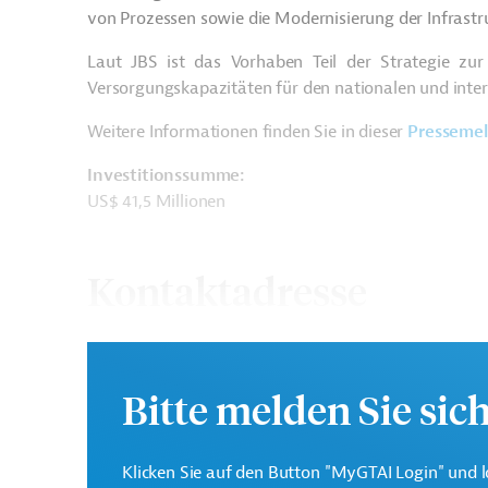
von Prozessen sowie die Modernisierung der Infrastr
Laut JBS ist das Vorhaben Teil der Strategie zu
Versorgungskapazitäten für den nationalen und inte
Weitere
Informationen
finden
Sie in dieser
Presseme
Investitionssumme:
US$ 41,5 Millionen
Kontaktadresse
Bitte melden Sie sic
JBS
Klicken Sie auf den Button "MyGTAI Login" und l