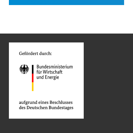
Kontaktadresse
n
Funktionen
o
Petrobras
Projektträger
Brasilien
Bioenergie
Pflanzenproduktion
Tierzucht
Nahrungsmittel- , Verpackungsmaschinen
Produktionsanlagen für Chemie, Petrochemie und
Pharmazie
Hochbau
Projekte