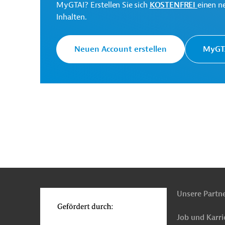
Nahrungsmittel- , Verpackungsmaschinen
MyGTAI? Erstellen Sie sich
KOSTENFREI
einen n
Inhalten.
Produktionsanlagen für Chemie, Petrochemie u
Neuen Account erstellen
MyGTA
n
Funktionen
o
Unsere Partn
Job und Karri