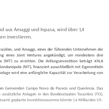
end aus
Amaggi
und
Inpasa
, wird über 1,4
en investieren.
rasilien, und
Amaggi
, eines der führenden Unternehmen der
ung eines Joint Ventures angekündigt, um mindestens drei
(MT) zu errichten. Die Anfangsinvestition beträgt 470,8
Rondonópolis
(MT), finanziert ausschließlich mit Eigenmitteln
nlage wird eine anfängliche Kapazität zur Verarbeitung von
n den Gemeinden Campo Novo do
Parecis
und
Querência
. Das
ei zusätzliche Anlagen in den Bundesstaaten
Tocantins
(TO),
gesamt geplante Investitionssumme könnte 1,4 Milliarden US-