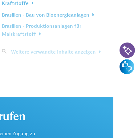
Kraftstoffe
Brasilien - Bau von Bioenergieanlagen
Brasilien - Produktionsanlagen für
Maiskraftstoff
KI-Su
Weitere verwandte Inhalte anzeigen
Feedba
urufen
keinen Zugang zu