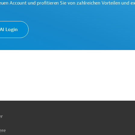
euen Account und profitieren Sie von zahlreichen Vorteilen und e
nd Pharmazie
Hochbau
Projekte
I Login
ach
ben
er
ere