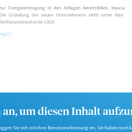
ur Energieerzeugung in den Anlagen bereitstellen.
Inpasa
e. Die Gründung des neuen Unternehmens steht unter dem
e Wettbewerbsbehörde CADE.
ung
.
Projektträger
h an, um diesen Inhalt aufz
Tierzucht
oggen Sie sich mit Ihrer Benutzererkennung ein. Sie haben noch 