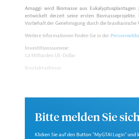
Amaggi
wird Biomasse aus Eukalyptusplantagen z
entwickelt derzeit seine ersten Biomasseprojekt
Vorbehalt der Genehmigung durch die brasilianisch
Weitere Informationen finden Sie in der
Pressemeld
Investitionssumme
:
1,4 Milliarden US-Dollar
Kontaktadresse
Amaggi
|
Inpasa
Bitte melden Sie sic
Brasilien
Bioenergie
Pflanzenproduktion
Klicken Sie auf den Button "MyGTAI Login" und l