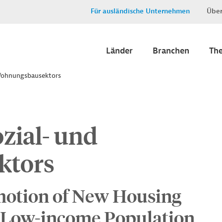
Für ausländische Unternehmen
Über
Länder
Branchen
Th
Wohnungsbausektors
zial- und
ktors
motion of New Housing
or Low-income Population