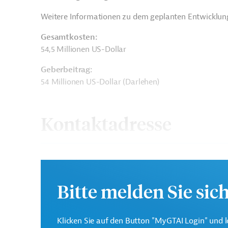
Weitere Informationen zu dem geplanten Entwicklung
Gesamtkosten:
54,5 Millionen US-Dollar
Geberbeitrag:
54 Millionen US-Dollar (Darlehen)
Kontaktadresse
Interamerikanische
Die IDB ist die wichtigs
Bitte melden Sie sic
Entwicklungsbank (IDB)
in der Region Lateinamer
Klicken Sie auf den Button "MyGTAI Login" und l