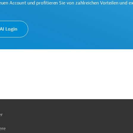
euen Account und profitieren Sie von zahlreichen Vorteilen und e
astrukturbau
Bau, übergreifend
d Regierung
Öffentlicher Sektor, übergreifend
I Login
pen
Projekte
ach
ben
er
ere