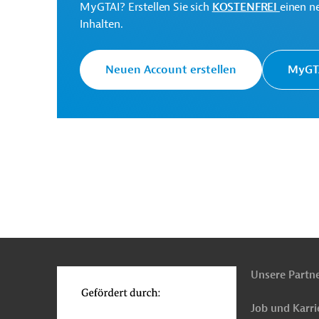
MyGTAI? Erstellen Sie sich
KOSTENFREI
einen n
Inhalten.
Brasilien
Soziale Entwicklung
Tiefbau, Infr
Berufliche Bildung
Öffentliche Verwaltung un
Neuen Account erstellen
MyGTA
Finanzierung
Förderung benachteiligter Grup
n
Funktionen
o
Unsere Partn
Job und Karri