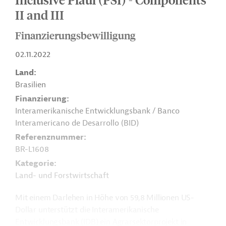
II and III
Finanzierungsbewilligung
02.11.2022
Land
Brasilien
Finanzierung
Interamerikanische Entwicklungsbank / Banco
Interamericano de Desarrollo (BID)
Referenznummer
BR-L1608
Kategorie
Land- und Forstwirtschaft
Mit einem Darlehen in Höhe von 59,8 Millionen US-
Dollar unterstützt die Interamerikanische
Entwicklungsbank (IDB) ein Agrarsektorprojekt in