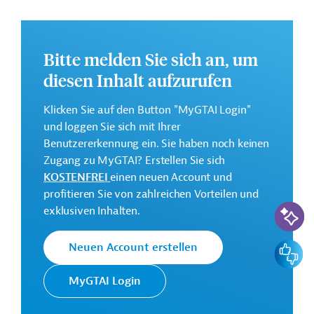
Brasilien.
Bitte melden Sie sich an, um
Ziele des Projekts sind die Verbesserung des Zugangs zu
diesen Inhalt aufzurufen
Trinkwasser, die Verbesserung der Lebensbedingungen
der Landbevölkerung, die Einführung
Klicken Sie auf den Button "MyGTAI Login"
landwirtschaftlicher Technologien zur Anpassung an
und loggen Sie sich mit Ihrer
den Klimawandel sowie die Integration der Erzeuger in
Benutzererkennung ein. Sie haben noch keinen
die Wertschöpfungsketten Brasiliens.
Zugang zu MyGTAI? Erstellen Sie sich
Weitere Informationen zu dem geplanten
KOSTENFREI
einen neuen Account und
Entwicklungsprojekt finden Sie auf der
Webseite der
profitieren Sie von zahlreichen Vorteilen und
KI-Suc
IDB
.
exklusiven Inhalten.
Gesamtkosten:
Feedbac
Neuen Account erstellen
88,2 Millionen US-Dollar
Geberbeitrag:
MyGTAI Login
59,8 Millionen US-Dollar (Darlehen)