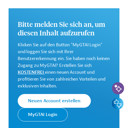
Emissionen zu reduzieren und Entwaldung zu
vermeiden.
Bitte melden Sie sich an, um
Weitere Informationen zu dem Entwicklungsprojekt
finden Sie auf der
Webseite der IDB.
diesen Inhalt aufzurufen
Gesamtkosten:
Klicken Sie auf den Button "MyGTAI Login"
0,5 Millionen US-Dollar
und loggen Sie sich mit Ihrer
Geberbeitrag:
Benutzererkennung ein. Sie haben noch keinen
0,5 Millionen US-Dollar (Zuschuss)
Zugang zu MyGTAI? Erstellen Sie sich
KOSTENFREI
einen neuen Account und
profitieren Sie von zahlreichen Vorteilen und
Kontaktadresse
KI-Suc
exklusiven Inhalten.
Feedbac
Neuen Account erstellen
Die IDB ist die wichtigste
multilaterale
MyGTAI Login
Interamerikanische
Finanzierungsinstitution für
Entwicklungsbank
Entwicklungsprojekte in der