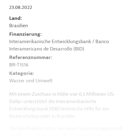
23.08.2022
Land
Brasilien
Finanzierung
Interamerikanische Entwicklungsbank / Banco
Interamericano de Desarrollo (BID)
Referenznummer
BR-T1516
Kategorie
Wasser und Umwelt
Mit einem Zuschuss in Höhe von 0,5 Millionen US-
Dollar unterstützt die Interamerikanische
Entwicklungsbank (IDB) technische Hilfe für ein
Naturschutzprojekt in Brasilien.
Ziel des Projekts ist es, ein neues Finanzierungsmodell
für den Amazônia Agora-Plan zu entwickeln, um