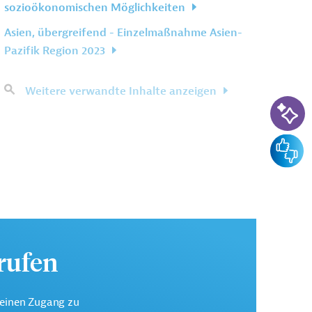
sozioökonomischen Möglichkeiten
Asien, übergreifend - Einzelmaßnahme Asien-
Pazifik Region 2023
Weitere verwandte Inhalte anzeigen
KI-Su
Feedba
urufen
keinen Zugang zu