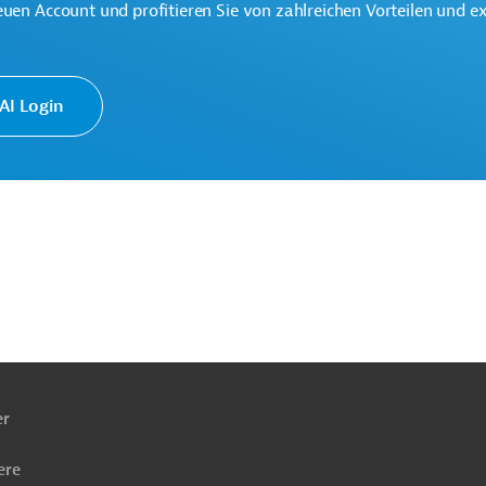
euen Account und profitieren Sie von zahlreichen Vorteilen und e
ergreifend
Soziale Entwicklung
Finanzierung
Projekte
I Login
ach
ben
er
ere