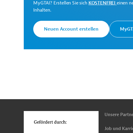
MyGTAI? Erstellen Sie sich
KOSTENFREI
einen n
Brasilien
Bildungswesen
Bildungswesen, üb
Inhalten.
Beratung, Planung und Forschung, übergreifend
Neuen Account erstellen
MyGTA
n
Funktionen
o
Unsere Partn
Job und Karri