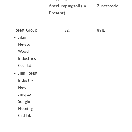
Antidumpingzoll (in
Zusatzcode
Prozent)
Forest Group
32,1
89IL
JiLin
Newco
Wood
Industries
Co., Ltd.
Jilin Forest
Industry
New
Jinqiao
Songlin
Flooring
Co.,Ltd.