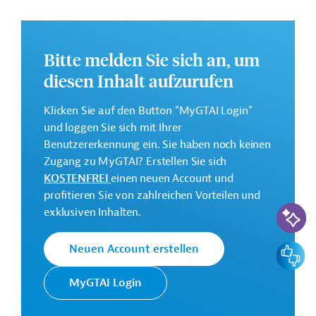
Annex 1: Verbesserung des Zugangs zu Trinkwasser
in Nord-Ghana (EU-Ghana partnership for
sustainable Cities – phase 3);
Bitte melden Sie sich an, um
Annex 2: Unterstützungsmaßnahme 2.
diesen Inhalt aufzurufen
Weitere Informationen über das
Klicken Sie auf den Button "MyGTAI Login"
Jahresaktionsprogramm finden Sie in den
und loggen Sie sich mit Ihrer
Originaldokumenten, die zum Download bereitstehen.
Benutzererkennung ein. Sie haben noch keinen
Dieses Projekt gehört zu der
EU-
Zugang zu MyGTAI? Erstellen Sie sich
Konnektivitätsinitiative Global Gateway
.
KOSTENFREI
einen neuen Account und
profitieren Sie von zahlreichen Vorteilen und
Bei Fragen wenden Sie sich bitte an das Brüsseler Büro
KI-Suc
exklusiven Inhalten.
von Germany Trade & Invest unter projekte@gtai.de.
Gesamtkosten:
Feedbac
Neuen Account erstellen
54 Millionen Euro
MyGTAI Login
Geberbeitrag:
54 Millionen Euro