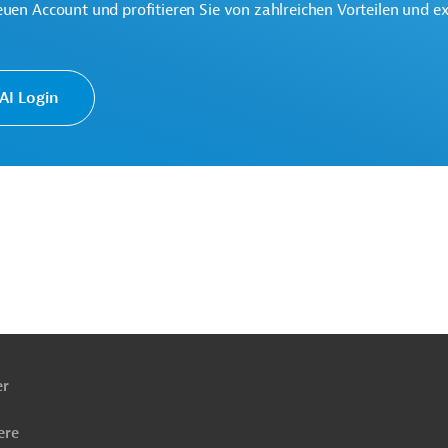
euen Account und profitieren Sie von zahlreichen Vorteilen und e
eine der weltweit größten multilateralen
onen.
I Login
ach
ben
er
ere