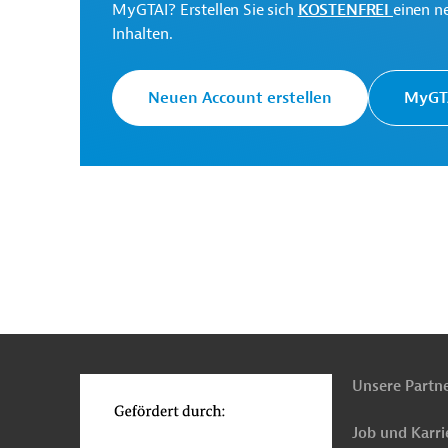
MyGTAI? Erstellen Sie sich
KOSTENFREI
einen n
Inhalten.
Die Weltbankgruppe ist 
Weltbank
Entwicklungsorganisati
Neuen Account erstellen
MyGTA
Water Resources
Department (WRD),
Projektträger
Government of Bihar
Originaldokument:
n
Funktionen
o
Download
Unsere Partn
PRO202505051894834 (2)
Job und Karri
(PDF; 1009,6 KB)