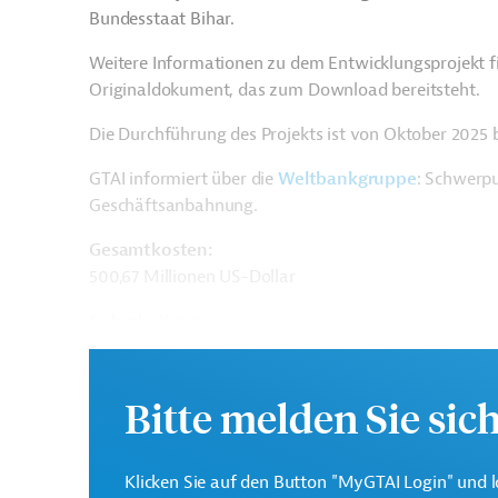
Bundesstaat Bihar.
Weitere Informationen zu dem Entwicklungsprojekt f
Originaldokument, das zum Download bereitsteht.
Die Durchführung des Projekts ist von Oktober 2025 
GTAI informiert über die
W
eltbankgruppe
: Schwerpu
Geschäftsanbahnung.
Gesamtkosten:
500,67 Millionen US-Dollar
Geberbeitrag:
350 Millionen US-Dollar (IBRD, Darlehen)
Bitte melden Sie sic
Kontaktadressen
Klicken Sie auf den Button "MyGTAI Login" und l