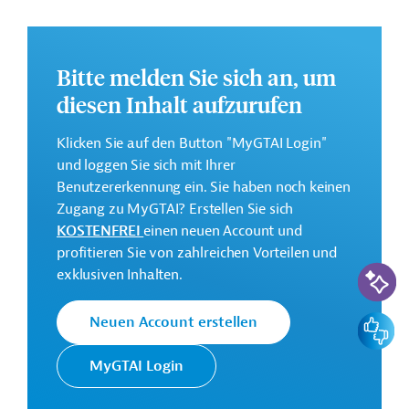
Förderung von Forschung, Entwicklung und Innovation
zu erzielen. Dazu sollen die Qualität und Relevanz der
staatlichen Wissenschafts- und Technologieparks, u.a.
Bitte melden Sie sich an, um
durch den Aufbau von Fachkompetenzen, verbessert
werden.
diesen Inhalt aufzurufen
Weitere Informationen zu dem geplanten
Klicken Sie auf den Button "MyGTAI Login"
Entwicklungsprojekt finden Sie auf der
Webseite der
und loggen Sie sich mit Ihrer
ADB.
Benutzererkennung ein. Sie haben noch keinen
Geberbeitrag:
Zugang zu MyGTAI? Erstellen Sie sich
138,5 Millionen US-Dollar (Darlehen)
KOSTENFREI
einen neuen Account und
profitieren Sie von zahlreichen Vorteilen und
KI-Suc
exklusiven Inhalten.
Kontaktadressen
Feedbac
Neuen Account erstellen
MyGTAI Login
Die ADB ist die wichtigste
Asiatische
multilaterale