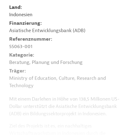
Land
Indonesien
Finanzierung
Asiatische Entwicklungsbank (ADB)
Referenznummer
55063-001
Kategorie
Beratung, Planung und Forschung
Träger
Ministry of Education, Culture, Research and
Technology
Mit einem Darlehen in Höhe von 138,5 Millionen US-
Dollar unterstützt die Asiatische Entwicklungsbank
(ADB) ein Bildungssektorprojekt in Indonesien.
Ziel des Projekts ist es, ein nachhaltiges
Wirtschaftswachstum in Indonesien durch die