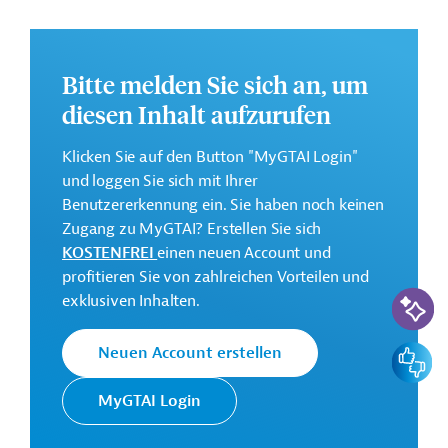
Entwicklungsprojekt finden Sie auf der
Webseite der
ADB
und im Originaldokument, das zum Download
bereitsteht.
Bitte melden Sie sich an, um
GTAI informiert über die
ADB
: Schwerpunkte,
diesen Inhalt aufzurufen
Regularien und praktische Hinweise zur
Geschäftsanbahnung.
Klicken Sie auf den Button "MyGTAI Login"
Geberbeitrag:
und loggen Sie sich mit Ihrer
500 Millionen US-Dollar (Darlehen)
Benutzererkennung ein. Sie haben noch keinen
Zugang zu MyGTAI? Erstellen Sie sich
KOSTENFREI
einen neuen Account und
Kontaktadressen
profitieren Sie von zahlreichen Vorteilen und
KI-Suc
exklusiven Inhalten.
Feedbac
Neuen Account erstellen
Die ADB ist die wichtigste
MyGTAI Login
Asiatische
multilaterale
Entwicklungsbank
Finanzierungsinstitution für