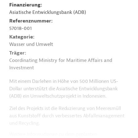
Finanzierung
Asiatische Entwicklungsbank (ADB)
Referenznummer
57018-001
Kategorie
Wasser und Umwelt
Träger
Coordinating Ministry for Maritime Affairs and
Investment
Mit einem Darlehen in Höhe von 500 Millionen US-
Dollar unterstützt die Asiatische Entwicklungsbank
(ADB) ein Umweltschutzprojekt in Indonesien.
Ziel des Projekts ist die Reduzierung von Meeresmüll
aus Kunststoff durch verbessertes Abfallmanagement
und Recycling.
Weitere Informationen zu dem geplanten