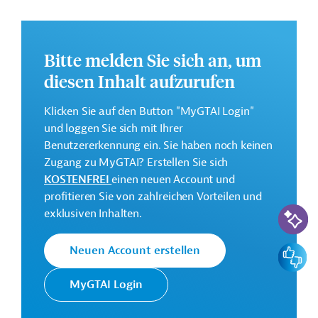
wirtschaftlichen Chancen für lokale Gemeinschaften
vorgesehen.
Die Durchführung des Projekts ist bis März 2028
Bitte melden Sie sich an, um
geplant.
diesen Inhalt aufzurufen
Weitere Informationen zu dem Entwicklungsprojekt
finden Sie auf der
Webseite der Weltbankgruppe
Klicken Sie auf den Button "MyGTAI Login"
und im Originaldokument, das zum Download
und loggen Sie sich mit Ihrer
bereitsteht.
Benutzererkennung ein. Sie haben noch keinen
Zugang zu MyGTAI? Erstellen Sie sich
Gesamtkosten:
KOSTENFREI
einen neuen Account und
210 Millionen US-Dollar
profitieren Sie von zahlreichen Vorteilen und
KI-Suc
Geberbeitrag:
exklusiven Inhalten.
200 Millionen US-Dollar (IBRD, Darlehen)
Feedbac
Neuen Account erstellen
Kontaktadressen
MyGTAI Login