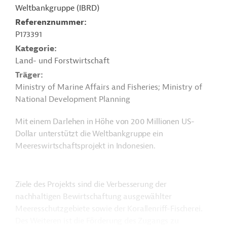
Weltbankgruppe (IBRD)
Referenznummer
P173391
Kategorie
Land- und Forstwirtschaft
Träger
Ministry of Marine Affairs and Fisheries; Ministry of
National Development Planning
Mit einem Darlehen in Höhe von 200 Millionen US-
Dollar unterstützt die Weltbankgruppe ein
Meereswirtschaftsprojekt in Indonesien.
Ziele des Projekts sind die Verbesserung der
nachhaltigen Bewirtschaftung ausgewählter
Meeresschutzgebiete sowie der Korallenriff-Fischerei.
Des Weiteren ist die Förderung des Zugangs zu