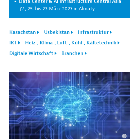
Data Center & AI Infrastructure Central Asia
, 25. bis 27. März 2027 in Almaty
Kasachstan
Usbekistan
Infrastruktur
IKT
Heiz-, Klima-, Luft-, Kühl-, Kältetechnik
Digitale Wirtschaft
Branchen