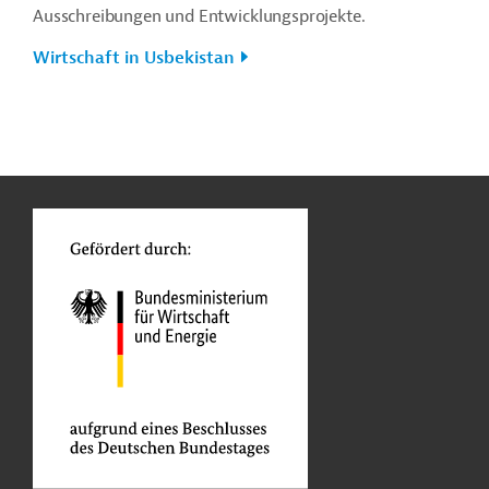
Ausschreibungen und Entwicklungsprojekte.
Wirtschaft in Usbekistan
n
Kontakt
...
o