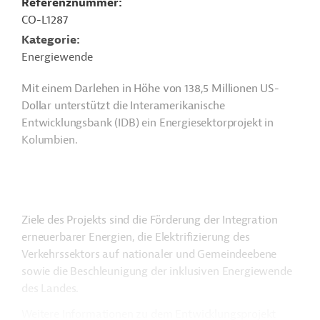
Referenznummer
CO-L1287
Kategorie
Energiewende
Mit einem Darlehen in Höhe von 138,5 Millionen US-
Dollar unterstützt die Interamerikanische
Entwicklungsbank (IDB) ein Energiesektorprojekt in
Kolumbien.
Ziele des Projekts sind die Förderung der Integration
erneuerbarer Energien, die Elektrifizierung des
Verkehrssektors auf nationaler und Gemeindeebene
sowie die Beschleunigung der inklusiven Energiewende
des Landes.
Weitere Informationen zu dem Entwicklungsprojekt