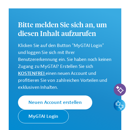
finden Sie auf der
Webseite der IDB
und im
Originaldokument, das zum Download bereit steht.
GTAI informiert über die
IDB
: Schwerpunkte, Regularien
Bitte melden Sie sich an, um
und praktische Hinweise zur Geschäftsanbahnung.
diesen Inhalt aufzurufen
Gesamtkosten:
Klicken Sie auf den Button "MyGTAI Login"
138,5 Millionen US-Dollar
und loggen Sie sich mit Ihrer
Geberbeitrag:
Benutzererkennung ein. Sie haben noch keinen
138,5 Millionen US-Dollar (Darlehen)
Zugang zu MyGTAI? Erstellen Sie sich
KOSTENFREI
einen neuen Account und
Kontaktadresse
profitieren Sie von zahlreichen Vorteilen und
KI-Suc
exklusiven Inhalten.
Feedbac
Neuen Account erstellen
Die IDB ist die wichtigste
MyGTAI Login
multilaterale
Interamerikanische
Finanzierungsinstitution für