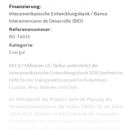
Finanzierung
Interamerikanische Entwicklungsbank / Banco
Interamericano de Desarrollo (BID)
Referenznummer
RG-T4035
Kategorie
Energie
Mit 0,7 Millionen US-Dollar unterstützt die
Interamerikanische Entwicklungsbank (IDB) technische
Hilfe für ein Energiesektorprojekt in Kolumbien,
Ecuador, Peru, Bolivien und Chile.
Im Mittelpunkt des Projekts steht die Planung des
Stromverbundsystems der Anden, SINEA, für die Jahre
2020-2030. Geplant ist die Förderung der regionalen
Koordination, der internationalen Transaktionen von
Kolumbien, Ecuador und Peru und später Bolivien und