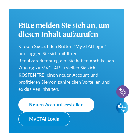
Chile sowie die Entwicklung von vorrangigen Studien.
Weitere Informationen zu dem Entwicklungsprojekt
finden Sie auf der
Webseite der IDB
.
Bitte melden Sie sich an, um
Gesamtkosten:
diesen Inhalt aufzurufen
0,7 Millionen US-Dollar
Klicken Sie auf den Button "MyGTAI Login"
Geberbeitrag:
und loggen Sie sich mit Ihrer
0,7 Millionen US-Dollar (Zuschuss)
Benutzererkennung ein. Sie haben noch keinen
Zugang zu MyGTAI? Erstellen Sie sich
Kontaktadresse
KOSTENFREI
einen neuen Account und
profitieren Sie von zahlreichen Vorteilen und
KI-Suc
exklusiven Inhalten.
Die IDB ist die wichtigste
Feedbac
Neuen Account erstellen
multilaterale
Interamerikanische
Finanzierungsinstitution für
Entwicklungsbank
MyGTAI Login
Entwicklungsprojekte in der
(IDB)
Region Lateinamerika und