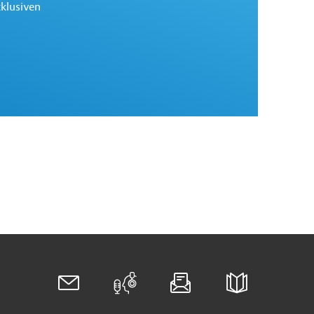
des Europa-Asien-Handels
xklusiven
China - ASEAN-China-Korridor bietet neue
Routen für den Welthandel
Thailand - Thailand-Landbrücke soll Straße
von Malakka entschärfen
Indien - Indien-Europa-Korridore verlaufen
durch schwieriges Territorium
Slowenien - "Koper ist extrem wichtig für den
Logistikstandort Slowenien"
Weitere verwandte Inhalte anzeigen