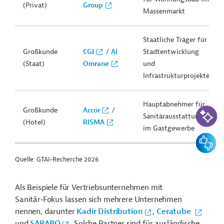
(Privat)
Group
Massenmarkt
Staatliche Träger für
Großkunde
CGI
/
Al
Stadtentwicklung
(Staat)
Omrane
und
Infrastrukturprojekte
Hauptabnehmer für
KI-Suc
Großkunde
Accor
/
Sanitärausstattung
(Hotel)
RISMA
im Gastgewerbe
Feedbac
Quelle: GTAI-Recherche 2026
Als Beispiele für Vertriebsunternehmen mit
Sanitär‑Fokus lassen sich mehrere Unternehmen
nennen, darunter
Kadir Distribution
,
Ceratube
und
SARABO
. Solche Partner sind für ausländische