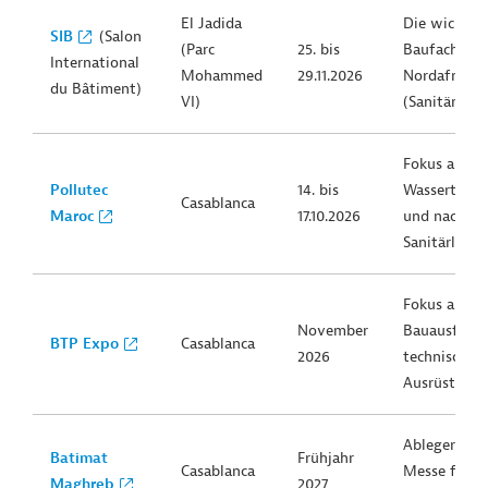
El Jadida
Die wichtig
SIB
(Salon
(Parc
25. bis
Baufachmes
International
Mohammed
29.11.2026
Nordafrikas
du Bâtiment)
VI)
(Sanitärsch
Fokus auf
Pollutec
14. bis
Wassertechn
Casablanca
Maroc
17.10.2026
und nachhal
Sanitärlösu
Fokus auf
November
Bauausführ
BTP Expo
Casablanca
2026
technische
Ausrüstung
Ableger der 
Batimat
Frühjahr
Casablanca
Messe für
Maghreb
2027