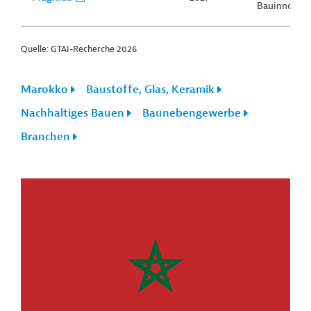
Bauinnovat
Quelle: GTAI-Recherche 2026
Marokko
Baustoffe, Glas, Keramik
Nachhaltiges Bauen
Baunebengewerbe
Branchen