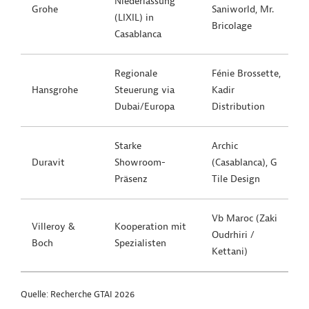
Niederlassung
Grohe
Saniworld, Mr.
(LIXIL) in
Bricolage
Casablanca
Regionale
Fénie Brossette,
Hansgrohe
Steuerung via
Kadir
Dubai/Europa
Distribution
Starke
Archic
Duravit
Showroom-
(Casablanca), G
Präsenz
Tile Design
Vb Maroc (Zaki
Villeroy &
Kooperation mit
Oudrhiri /
Boch
Spezialisten
Kettani)
Quelle: Recherche GTAI 2026