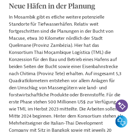
Neue Häfen in der Planung
In Mosambik gibt es etliche weitere potenzielle
Standorte für Tiefwasserhäfen. Relativ weit
fortgeschritten sind die Planungen in der Bucht von
Macuse, etwa 30 Kilometer nördlich der Stadt
Quelimane (Provinz Zambézia). Hier hat das
Konsortium Thai Moçambique Logística (TML) die
Konzession für den Bau und Betrieb eines Hafens auf
beiden Seiten der Bucht sowie einer Eisenbahnstrecke
nach Chitima (Provinz Tete) erhalten. Auf insgesamt 5,3
Quadratkilometern entstehen vor allem Anlagen für
den Umschlag von Massengütern wie land- und
forstwirtschaftliche Produkte oder Brennstoffe. Für die
KI-Suc
erste Phase stehen 500 Millionen US$ zur Verfügung,
wie TML im Herbst 2023 mitteilte. Die Arbeiten sollen
Mitte 2024 beginnen. Hinter dem Konsortium stehen als
Feedbac
Mehrheitseigner die Italian-Thai Development
Company mit Sitz in Bangkok sowie mit jeweils 20