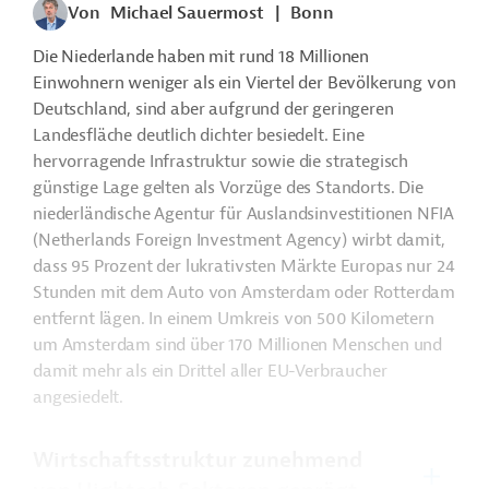
Von
Michael Sauermost
|
Bonn
Die Niederlande haben mit
rund 18 Millionen
Einwohnern weniger als ein Viertel der Bevölkerung von
Deutschland, sind aber aufgrund der geringeren
Landesfläche deutlich dichter besiedelt. Eine
hervorragende Infrastruktur sowie die strategisch
günstige Lage gelten als Vorzüge des Standorts. Die
n
iederländische Agentur für Auslandsinvestitionen NFIA
(
Netherlands Foreign Investment Agency)
wirbt damit,
dass 95 Prozent der lukrativsten Märkte Europas nur 24
Stunden mit dem Auto von Amsterdam oder Rotterdam
entfernt lägen. In einem Umkreis von 500 Kilometern
um Amsterdam sind über 170 Millionen Menschen und
damit mehr als ein Drittel aller EU-Verbraucher
angesiedelt.
Wirtschaftsstruktur zunehmend