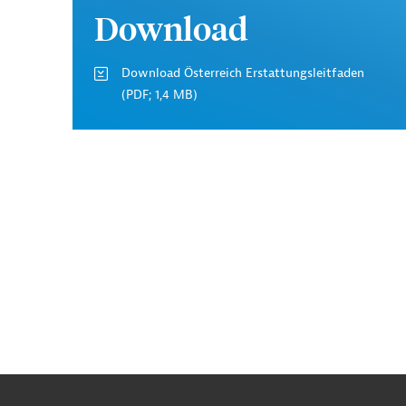
Download
Download Österreich Erstattungsleitfaden
(PDF; 1,4 MB)
n
Kontakt
...
o