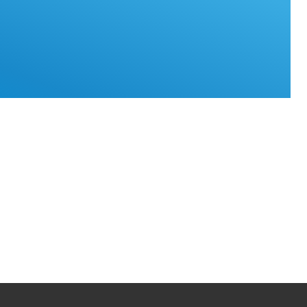
ach
ben