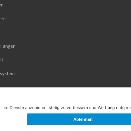
er
ere
ellungen
it
rsystem