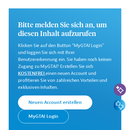
Pakistan: Vertriebsrecht
Bitte melden Sie sich an, um
Pakistan: Arbeitsrecht
diesen Inhalt aufzurufen
Pakistan: Aufenthaltsrecht
Klicken Sie auf den Button "MyGTAI Login"
und loggen Sie sich mit Ihrer
Benutzererkennung ein. Sie haben noch keinen
Pakistan: Investitionsrecht
Zugang zu MyGTAI? Erstellen Sie sich
KOSTENFREI
einen neuen Account und
profitieren Sie von zahlreichen Vorteilen und
Pakistan: Gesellschaftsrecht
KI-Suc
exklusiven Inhalten.
Feedbac
Neuen Account erstellen
Pakistan: Zahlungsverkehr
MyGTAI Login
Pakistan: Gewerblicher