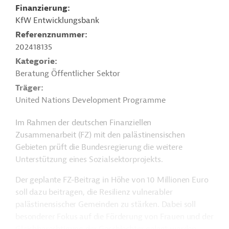
Finanzierung
KfW Entwicklungsbank
Referenznummer
202418135
Kategorie
Beratung Öffentlicher Sektor
Träger
United Nations Development Programme
Im Rahmen der deutschen Finanziellen
Zusammenarbeit (FZ) mit den palästinensischen
Gebieten prüft die Bundesregierung die weitere
Unterstützung eines Sozialsektorprojekts.
Der geplante FZ-Beitrag in Höhe von 10 Millionen Euro
soll dazu beitragen, die Resilienz vulnerabler
palästinensischer Gemeinden zu stärken. Dabei soll
besonderer Fokus auf die Förderung von Frauen und der