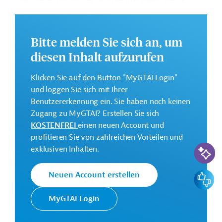
Gleichberechtigung der Geschlechter gelegt werden.
Im Rahmen des Projekts soll der Zugang vulnerabler
Gemeinschaften zu qualitativ hochwertigen sozialen,
auf die Bedürfnisse von Frauen und Mädchen
Bitte melden Sie sich an, um
ausgerichteten Dienstleistungen sowie die
diesen Inhalt aufzurufen
wirtschaftliche Teilhabe von Frauen und die
Anerkennung in ihrer Gemeinschaft verbessert werden.
Klicken Sie auf den Button "MyGTAI Login"
Geberbeitrag:
und loggen Sie sich mit Ihrer
10 Millionen Euro (Zuschuss; vorgesehen)
Benutzererkennung ein. Sie haben noch keinen
Zugang zu MyGTAI? Erstellen Sie sich
Das Entwicklungsprojekt soll von November 2024 bis
KOSTENFREI
einen neuen Account und
Oktober 2027 durchgeführt werden.
profitieren Sie von zahlreichen Vorteilen und
KI-Suc
GTAI informiert über die
KfW
: Schwerpunkte,
exklusiven Inhalten.
Regularien und praktische Hinweise zur
Geschäftsanbahnung.
Feedbac
Neuen Account erstellen
MyGTAI Login
Kontaktadressen