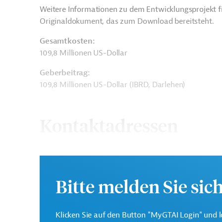
Weitere Informationen zu dem Entwicklungsprojekt f
Originaldokument, das zum Download bereitsteht.
Gesamtkosten:
109,8 Millionen US-Dollar
Geberbeitrag:
109,8 Millionen US-Dollar (IBRD, Darlehen)
Kontaktadressen
Die Weltbankgruppe ist 
Bitte melden Sie sic
Weltbank
Entwicklungsorganisatio
Klicken Sie auf den Button "MyGTAI Login" und l
Ministry of Justice
Projektträger