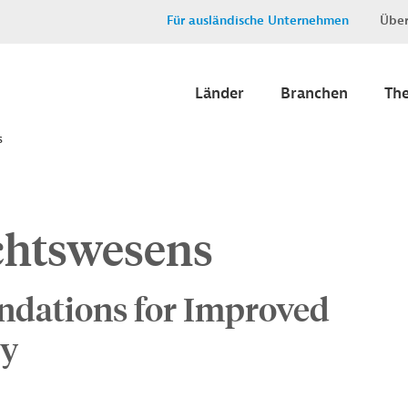
Für ausländische Unternehmen
Über
Länder
Branchen
Th
s
chtswesens
ndations for Improved
ry