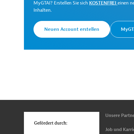
MyGTAI? Erstellen Sie sich
KOSTENFREI
einen n
Inhalten.
Originaldokument:
Neuen Account erstellen
MyGTA
Rumänien
Rechtsberatung
Öffentlicher Se
Öffentliche Verwaltung und Regierung
Sozial
n
Funktionen
o
Unsere Partn
Job und Karri