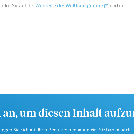
inden Sie auf der
Webseite der Weltbankgruppe
und im
eine der weltweit größten multilateralen
h an, um diesen Inhalt aufz
nen.
oggen Sie sich mit Ihrer Benutzererkennung ein. Sie haben noch 