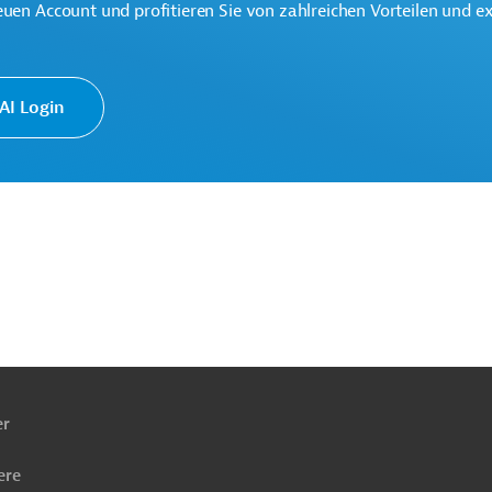
euen Account und profitieren Sie von zahlreichen Vorteilen und e
I Login
ktor, übergreifend
e Entwicklung
Projekte
ach
ben
er
ere