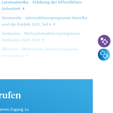
Lateinamerika - Stärkung der öffentlichen
Sicherheit
Venezuela - Jahresaktionsprogramm Amerika
und die Karibik 2025, Teil 6
Jordanien - Mehrjahresaktionsprogramm
KI-Su
Jordanien 2025-2027
Albanien - Mehrjahres-Arbeitsprogramm
Feedba
Westbalkan
Weitere verwandte Inhalte anzeigen
urufen
keinen Zugang zu