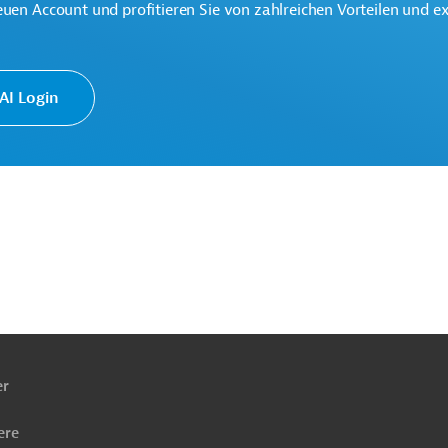
euen Account und profitieren Sie von zahlreichen Vorteilen und e
I Login
ach
ben
Öffentlicher Sektor, übergreifend
er
hafts-, Außenwirtschaftsförderung
ere
 Planung und Forschung, übergreifend
Projekte