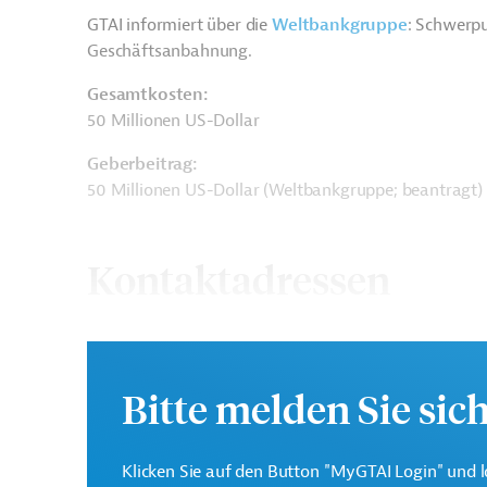
GTAI informiert über die
W
eltbankgruppe
: Schwerpu
Geschäftsanbahnung.
Gesamtkosten:
50 Millionen US-Dollar
Geberbeitrag:
50 Millionen US-Dollar (Weltbankgruppe; beantragt)
Kontaktadressen
Bitte melden Sie sic
Die Weltbankgruppe ist 
Weltbank
Entwicklungsorganisati
Klicken Sie auf den Button "MyGTAI Login" und l