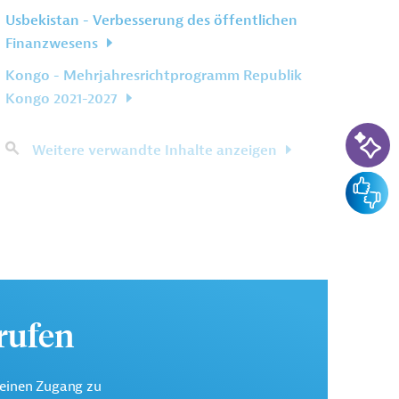
Usbekistan - Verbesserung des öffentlichen
Finanzwesens
Kongo - Mehrjahresrichtprogramm Republik
Kongo 2021-2027
KI-Su
Weitere verwandte Inhalte anzeigen
Feedba
urufen
keinen Zugang zu