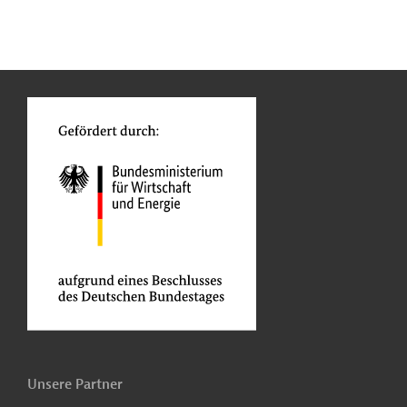
n
Kontakt
...
o
Unsere Partner