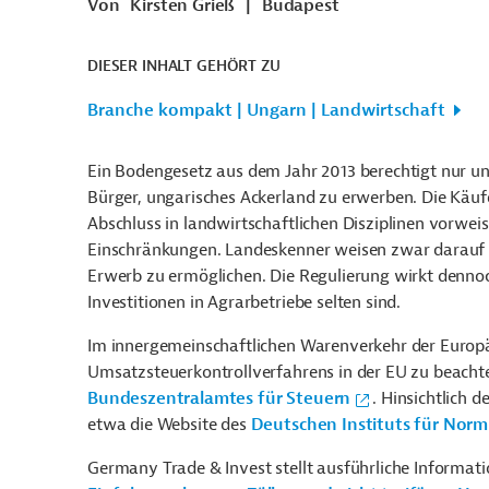
Von
Kirsten Grieß
|
Budapest
DIESER INHALT GEHÖRT ZU
Branche kompakt | Ungarn | Landwirtschaft
Ein Bodengesetz aus dem Jahr 2013 berechtigt nur u
Bürger, ungarisches Ackerland zu erwerben. Die Käuf
Abschluss in landwirtschaftlichen Disziplinen vorwei
Einschränkungen. Landeskenner weisen zwar darauf h
Erwerb zu ermöglichen. Die Regulierung wirkt dennoc
Investitionen in Agrarbetriebe selten sind.
Im innergemeinschaftlichen Warenverkehr der Europä
Umsatzsteuerkontrollverfahrens in der EU zu beachten
Bundeszentralamtes für Steuern
. Hinsichtlich 
etwa die Website des
Deutschen Instituts für Norm
Germany Trade & Invest stellt ausführliche Informa