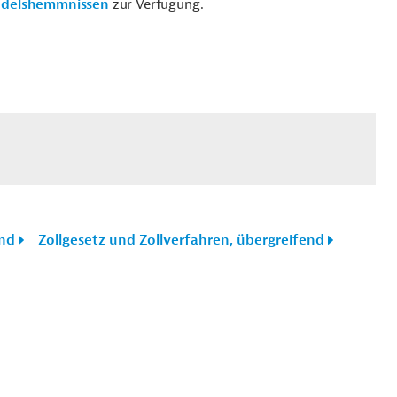
andelshemmnissen
zur Verfügung.
end
Zollgesetz und Zollverfahren, übergreifend