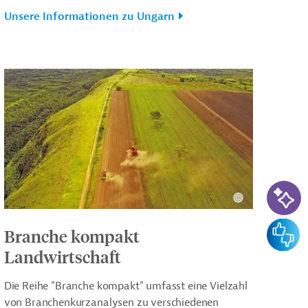
Unsere Informationen zu Ungarn
KI-Su
Feedba
Branche kompakt
Landwirtschaft
Die Reihe "Branche kompakt" umfasst eine Vielzahl
von Branchenkurzanalysen zu verschiedenen