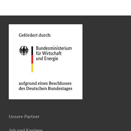
n
Kontakt
o
Unsere Partner
Job und Karriere