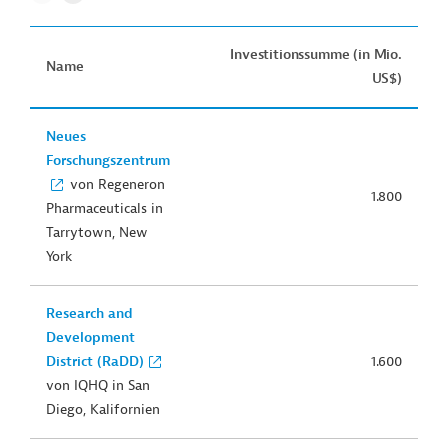
Investitionssumme (in Mio.
Name
US$)
Neues
Forschungszentrum
von Regeneron
1.800
Pharmaceuticals in
Tarrytown, New
York
Research and
Development
District (RaDD)
1.600
von IQHQ in San
Diego, Kalifornien