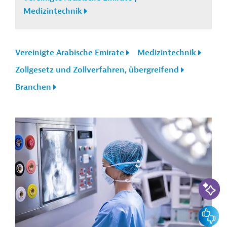
Medizintechnik
Vereinigte Arabische Emirate
Medizintechnik
Zollgesetz und Zollverfahren, übergreifend
Branchen
KI-Suc
Feedbac